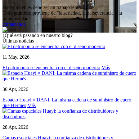
Hacer muebles debe ser un trabajo lento
Toda grandeza proviene de "la seriedad, la perseverancia y la
minuciosidad".
contáctanos
¿Qué está pasando en nuestro blog?
Últimas noticias
11 May, 2026
El patrimonio se encuentra con el diseño moderno
Más
30 Apr, 2026
Espacio Huayi × DANI: La misma cadena de suministro de cuero
que Hermès
Más
28 Apr, 2026
Camas espaciales Huayi: la confianza de distribuidores y