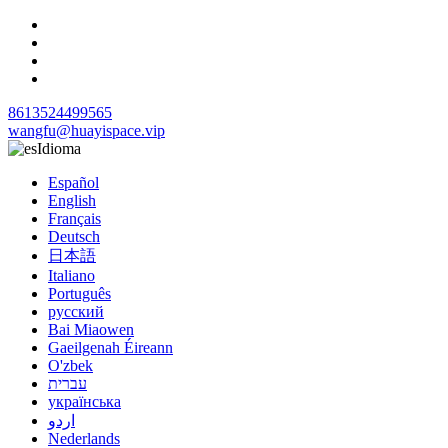
8613524499565
wangfu@huayispace.vip
Idioma
Español
English
Français
Deutsch
日本語
Italiano
Português
русский
Bai Miaowen
Gaeilgenah Éireann
O'zbek
עברית
українська
اردو
Nederlands